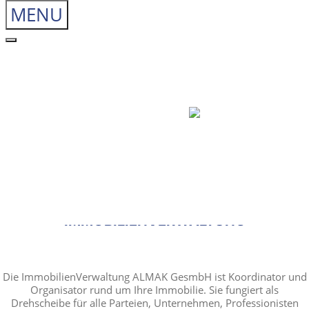
MENU
Home
Almak
Immobilien-Verwalter
Wohnungseigentumsobjekte
Anlegerwohnungen
Mietzinshäuser
Gewerbeobjekte
Immobilien-Makler
Sachver-Ständiger
Service
Kontakt
IMMOBILIENVERWALTUNG
Die ImmobilienVerwaltung ALMAK GesmbH ist Koordinator und
Organisator rund um Ihre Immobilie. Sie fungiert als
Drehscheibe für alle Parteien, Unternehmen, Professionisten